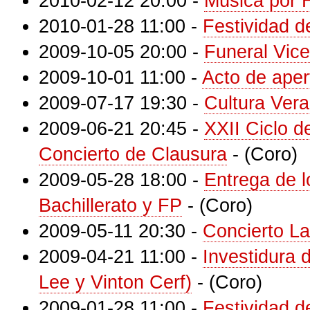
2010-02-12 20:00
-
Música por H
2010-01-28 11:00
-
Festividad 
2009-10-05 20:00
-
Funeral Vice
2009-10-01 11:00
-
Acto de aper
2009-07-17 19:30
-
Cultura Vera
2009-06-21 20:45
-
XXII Ciclo d
Concierto de Clausura
-
(Coro)
2009-05-28 18:00
-
Entrega de l
Bachillerato y FP
-
(Coro)
2009-05-11 20:30
-
Concierto La
2009-04-21 11:00
-
Investidura 
Lee y Vinton Cerf)
-
(Coro)
2009-01-28 11:00
-
Festividad 