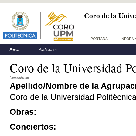
Coro de la Unive
Menú principal
PORTADA
INFORM
Menú secundario
Entrar
Audiciones
Coro de la Universidad P
Herramientas
Apellido/Nombre de la Agrupac
Coro de la Universidad Politécnic
Obras:
Conciertos: