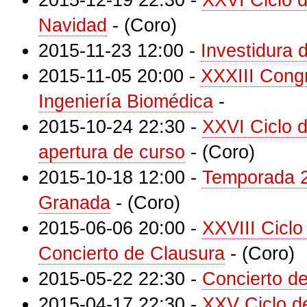
2015-12-19 22:30
-
XXVI Ciclo 
Navidad
-
(Coro)
2015-11-23 12:00
-
Investidura 
2015-11-05 20:00
-
XXXIII Cong
Ingeniería Biomédica
-
2015-10-24 22:30
-
XXVI Ciclo 
apertura de curso
-
(Coro)
2015-10-18 12:00
-
Temporada 2
Granada
-
(Coro)
2015-06-06 20:00
-
XXVIII Ciclo
Concierto de Clausura
-
(Coro)
2015-05-22 22:30
-
Concierto d
2015-04-17 22:30
-
XXV Ciclo d