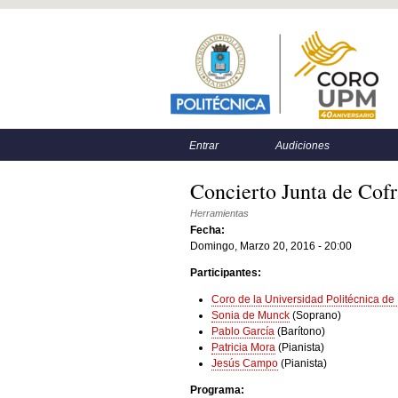
Menú principal
Menú secundario
Entrar
Audiciones
Concierto Junta de Cof
Herramientas
Fecha:
Domingo, Marzo 20, 2016 - 20:00
Participantes:
Coro de la Universidad Politécnica de
Sonia de Munck
(Soprano)
Pablo García
(Barítono)
Patricia Mora
(Pianista)
Jesús Campo
(Pianista)
Programa: