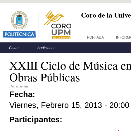
Coro de la Unive
Menú principal
PORTADA
INFORM
Menú secundario
Entrar
Audiciones
XXIII Ciclo de Música en
Obras Públicas
Herramientas
Fecha:
Viernes, Febrero 15, 2013 - 20:00
Participantes: