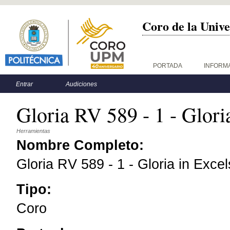
Coro de la Unive
Menú principal
PORTADA
INFORM
Menú secundario
Entrar
Audiciones
Gloria RV 589 - 1 - Glori
Herramientas
Nombre Completo:
Gloria RV 589 - 1 - Gloria in Exce
Tipo:
Coro