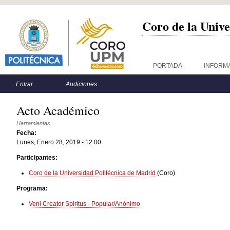
Coro de la Unive
Menú principal
PORTADA
INFORM
Menú secundario
Entrar
Audiciones
Acto Académico
Herramientas
Fecha:
Lunes, Enero 28, 2019 - 12:00
Participantes:
Coro de la Universidad Politécnica de Madrid
(Coro)
Programa:
Veni Creator Spiritus - Popular/Anónimo