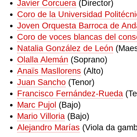
Javier Corcuera
(Director)
Coro de la Universidad Politécn
Joven Orquesta Barroca de And
Coro de voces blancas del conse
Natalia González de León
(Maes
Olalla Alemán
(Soprano)
Anaïs Masllorens
(Alto)
Juan Sancho
(Tenor)
Francisco Fernández-Rueda
(Te
Marc Pujol
(Bajo)
Mario Villoria
(Bajo)
Alejandro Marías
(Viola da gam