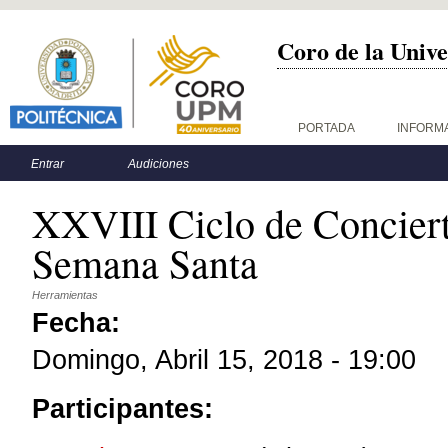
Coro de la Unive
Menú principal
PORTADA
INFORM
Menú secundario
Entrar
Audiciones
XXVIII Ciclo de Concier
Semana Santa
Herramientas
Fecha:
Domingo, Abril 15, 2018 - 19:00
Participantes: