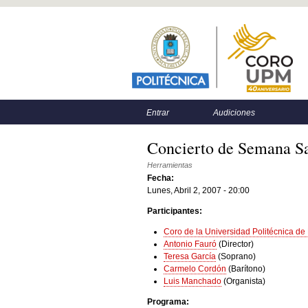
Menú principal
Menú secundario
Entrar
Audiciones
Concierto de Semana S
Herramientas
Fecha:
Lunes, Abril 2, 2007 - 20:00
Participantes:
Coro de la Universidad Politécnica de
Antonio Fauró
(Director)
Teresa García
(Soprano)
Carmelo Cordón
(Barítono)
Luis Manchado
(Organista)
Programa: