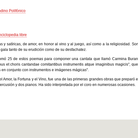
dino Polifónico
ciclopedia libre
 y satíricas, de amor, en honor al vino y al juego, así como a la religiosidad. So
 gala tanto de su erudición como de su desfachatez.
tomó 25 de estos poemas para componer una cantata que llamó Carmina Burana 
us et choris cantandae comitantibus instrumentis atque imaginibus magicis", que 
as en conjunto con instrumentos e imágenes mágicas".
el Amor, la Fortuna y el Vino, fue una de las primeras grandes obras que preparó e
rcusión y dos pianos. Ha sido interpretada por el coro en numerosas ocasiones.