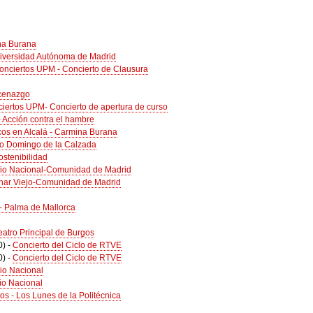
na Burana
niversidad Autónoma de Madrid
Conciertos UPM - Concierto de Clausura
cenazgo
ciertos UPM- Concierto de apertura de curso
- Acción contra el hambre
icos en Alcalá - Carmina Burana
nto Domingo de la Calzada
ostenibilidad
rio Nacional-Comunidad de Madrid
nar Viejo-Comunidad de Madrid
- Palma de Mallorca
eatro Principal de Burgos
0)
-
Concierto del Ciclo de RTVE
0)
-
Concierto del Ciclo de RTVE
rio Nacional
io Nacional
os - Los Lunes de la Politécnica