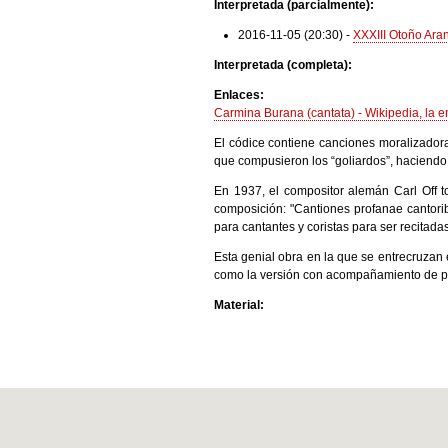
Interpretada (parcialmente):
2016-11-05 (20:30)
-
XXXIII Otoño Aran
Interpretada (completa):
Enlaces:
Carmina Burana (cantata) - Wikipedia, la en
El códice contiene canciones moralizadoras
que compusieron los “goliardos”, haciendo
En 1937, el compositor alemán Carl Off 
composición: "Cantiones profanae cantorib
para cantantes y coristas para ser recitad
Esta genial obra en la que se entrecruzan 
como la versión con acompañamiento de pe
Material: