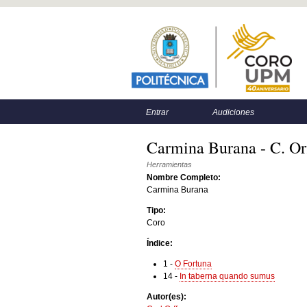
Menú principal
Menú secundario
Entrar
Audiciones
Carmina Burana - C. Or
Herramientas
Nombre Completo:
Carmina Burana
Tipo:
Coro
Índice:
1
-
O Fortuna
14
-
In taberna quando sumus
Autor(es):