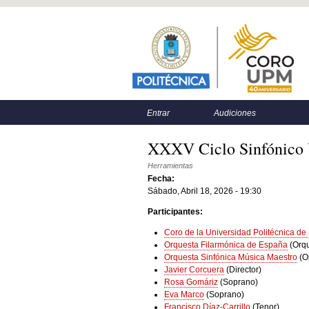
Menú principal
Menú secundario
Entrar
Audiciones
XXXV Ciclo Sinfónico 
Herramientas
Fecha:
Sábado, Abril 18, 2026 - 19:30
Participantes:
Coro de la Universidad Politécnica de
Orquesta Filarmónica de España
(Orq
Orquesta Sinfónica Música Maestro
(O
Javier Corcuera
(Director)
Rosa Gomáriz
(Soprano)
Eva Marco
(Soprano)
Francisco Díaz-Carrillo
(Tenor)