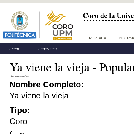
Coro de la Unive
Menú principal
PORTADA
INFORM
Menú secundario
Entrar
Audiciones
Ya viene la vieja - Popu
Herramientas
Nombre Completo:
Ya viene la vieja
Tipo:
Coro