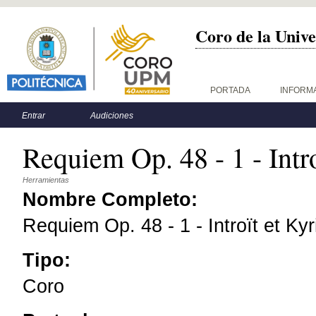
Coro de la Unive
Menú principal
PORTADA
INFORM
Menú secundario
Entrar
Audiciones
Requiem Op. 48 - 1 - Intro
Herramientas
Nombre Completo:
Requiem Op. 48 - 1 - Introït et Kyr
Tipo:
Coro