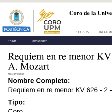
Coro de la Unive
Menú principal
PORTADA
INFORM
Menú secundario
Entrar
Audiciones
Requiem en re menor KV 6
A. Mozart
Herramientas
Nombre Completo:
Requiem en re menor KV 626 - 2 -
Tipo:
Coro