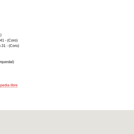
)
 41
-
(Coro)
.31
-
(Coro)
rquestal)
opedia libre