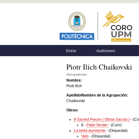
Menú principal
Menú secundario
Entrar
Audiciones
Piotr Ilich Chaikovski
Herramientas
Nombre:
Piotr Ilich
Apellido/Nombre de la Agrupación:
Chaikovski
Obras:
9 Sacred Pieces ( Obras Sacras )
-
(Co
6
-
Pater Noster
-
(Coro)
La bella durmiente
-
(Orquestal)
Vals
-
(Orquestal)