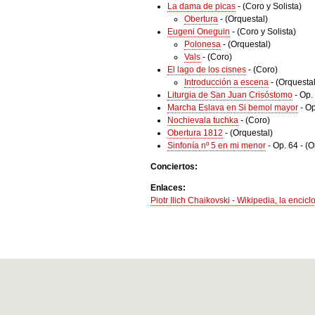
La dama de picas
-
(Coro y Solista)
Obertura
-
(Orquestal)
Eugeni Oneguin
-
(Coro y Solista)
Polonesa
-
(Orquestal)
Vals
-
(Coro)
El lago de los cisnes
-
(Coro)
Introducción a escena
-
(Orquestal
Liturgia de San Juan Crisóstomo
-
Op.
Marcha Eslava en Si bemol mayor
-
Op
Nochievala tuchka
-
(Coro)
Obertura 1812
-
(Orquestal)
Sinfonía nº 5 en mi menor
-
Op. 64
-
(O
Conciertos:
Enlaces:
Piotr Ilich Chaikovski - Wikipedia, la encicl