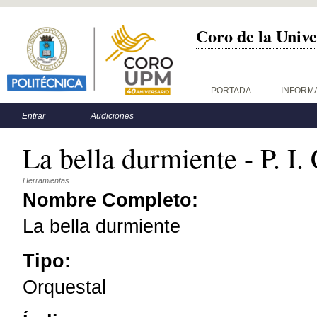
Coro de la Unive
Menú principal
PORTADA
INFORM
Menú secundario
Entrar
Audiciones
La bella durmiente - P. I.
Herramientas
Nombre Completo:
La bella durmiente
Tipo:
Orquestal