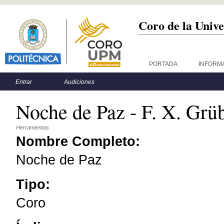
Coro de la Unive
Menú principal
PORTADA
INFORM
Menú secundario
Entrar
Audiciones
Noche de Paz - F. X. Grü
Herramientas
Nombre Completo:
Noche de Paz
Tipo:
Coro