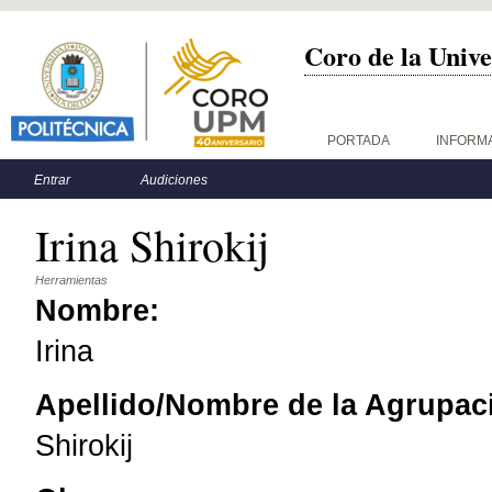
Coro de la Unive
Menú principal
PORTADA
INFORM
Menú secundario
Entrar
Audiciones
Irina Shirokij
Herramientas
Nombre:
Irina
Apellido/Nombre de la Agrupac
Shirokij