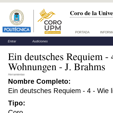
Coro de la Unive
Menú principal
PORTADA
INFORM
Menú secundario
Entrar
Audiciones
Ein deutsches Requiem - 4
Wohnungen - J. Brahms
Herramientas
Nombre Completo:
Ein deutsches Requiem - 4 - Wie 
Tipo:
Coro