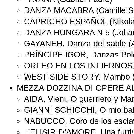
DANZA MACABRA (Camille Sa
CAPRICHO ESPAÑOL (Nikolái
DANZA HUNGARA N 5 (Johan
GAYANEH, Danza del sable (A
PRÍNCIPE IGOR, Danzas Polov
ORFEO EN LOS INFIERNOS, C
WEST SIDE STORY, Mambo (L
MEZZA DOZZINA DI OPERE A
AIDA, Vieni, O guerriero y Mar
GIANNI SCHICCHI, O mio babb
NABUCCO, Coro de los esclav
L’ELISIR D’AMORE, Una furtiv