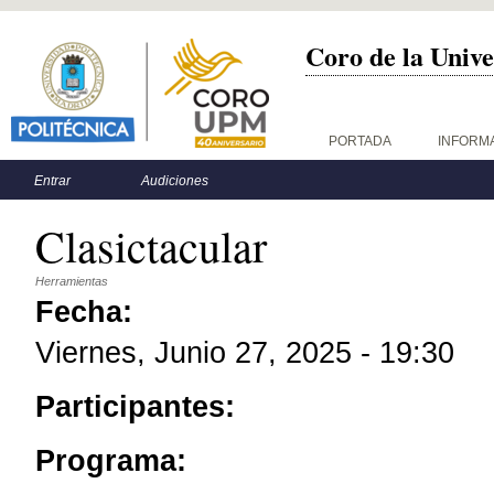
Coro de la Unive
Menú principal
PORTADA
INFORM
Menú secundario
Entrar
Audiciones
Clasictacular
Herramientas
Fecha:
Viernes, Junio 27, 2025 - 19:30
Participantes:
Programa: