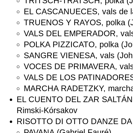
TRITSCH-TRATSCH, polka (J
EL CASCANUECES, vals de la f
TRUENOS Y RAYOS, polka (J
VALS DEL EMPERADOR, vals 
POLKA PIZZICATO, polka (Joh
SANGRE VIENESA, vals (Joha
VOCES DE PRIMAVERA, vals 
VALS DE LOS PATINADORES, v
MARCHA RADETZKY, marcha 
EL CUENTO DEL ZAR SALTÁN, El
Rimski-Kórsakov
RISOTTO DI OTTO DANZE D
PAVANA (Gabriel Fauré)