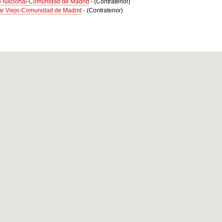
io Nacional-Comunidad de Madrid
-
(Contratenor)
ar Viejo-Comunidad de Madrid
-
(Contratenor)