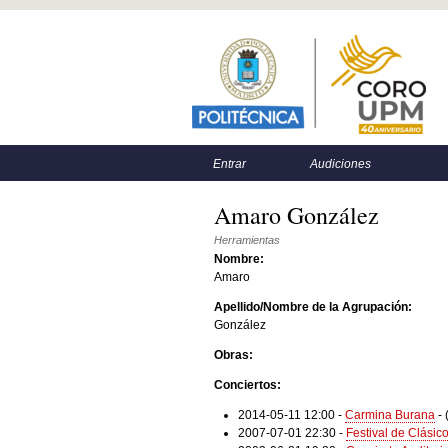
Menú principal
Menú secundario
Entrar
Audiciones
Amaro González
Herramientas
Nombre:
Amaro
Apellido/Nombre de la Agrupación:
González
Obras:
Conciertos:
2014-05-11 12:00
-
Carmina Burana
-
2007-07-01 22:30
-
Festival de Clásic