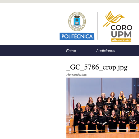
Menú principal
Menú secundario
Entrar
Audiciones
_GC_5786_crop.jpg
Herramientas