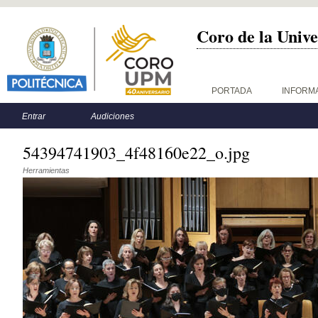
Coro de la Unive
Menú principal
PORTADA
INFORM
Menú secundario
Entrar
Audiciones
54394741903_4f48160e22_o.jpg
Herramientas