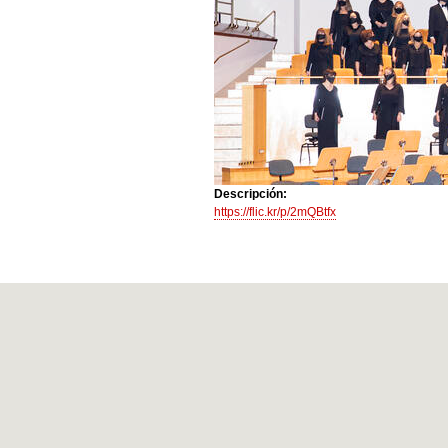
Descripción:
https://flic.kr/p/2mQBtfx