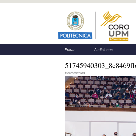
Menú principal
Menú secundario
Entrar
Audiciones
51745940303_8c8469fb
Herramientas