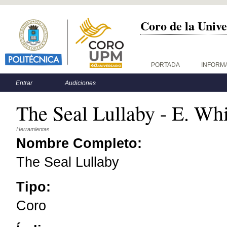
Coro de la Unive
Menú principal
PORTADA
INFORM
Menú secundario
Entrar
Audiciones
The Seal Lullaby - E. Whi
Herramientas
Nombre Completo:
The Seal Lullaby
Tipo:
Coro