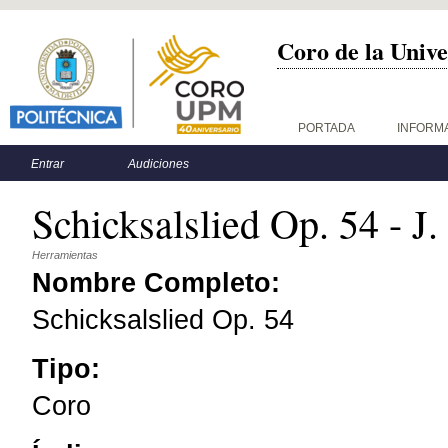
Coro de la Unive
Menú principal
PORTADA
INFORM
Menú secundario
Entrar
Audiciones
Schicksalslied Op. 54 - J
Herramientas
Nombre Completo:
Schicksalslied Op. 54
Tipo:
Coro