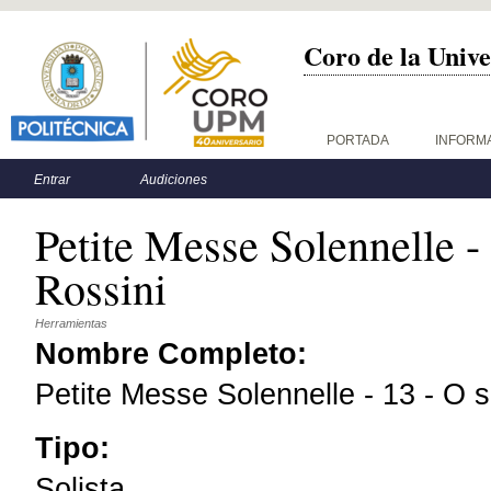
Coro de la Unive
Menú principal
PORTADA
INFORM
Menú secundario
Entrar
Audiciones
Petite Messe Solennelle - 
Rossini
Herramientas
Nombre Completo:
Petite Messe Solennelle - 13 - O s
Tipo:
Solista