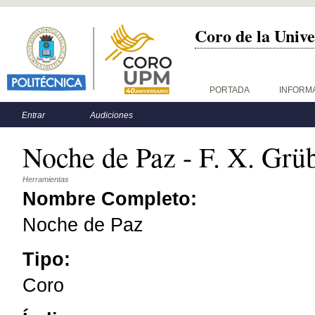
Coro de la Unive
Menú principal
PORTADA
INFORM
Menú secundario
Entrar
Audiciones
Noche de Paz - F. X. Grü
Herramientas
Nombre Completo:
Noche de Paz
Tipo:
Coro