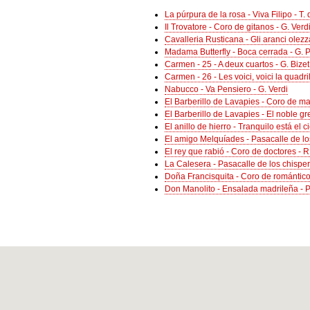
La púrpura de la rosa - Viva Filipo - T.
Il Trovatore - Coro de gitanos - G. Verd
Cavalleria Rusticana - Gli aranci olez
Madama Butterfly - Boca cerrada - G. P
Carmen - 25 - A deux cuartos - G. Bizet
Carmen - 26 - Les voici, voici la quadril
Nabucco - Va Pensiero - G. Verdi
El Barberillo de Lavapies - Coro de maj
El Barberillo de Lavapies - El noble gre
El anillo de hierro - Tranquilo está el 
El amigo Melquíades - Pasacalle de lo
El rey que rabió - Coro de doctores - 
La Calesera - Pasacalle de los chisper
Doña Francisquita - Coro de románticos
Don Manolito - Ensalada madrileña - P