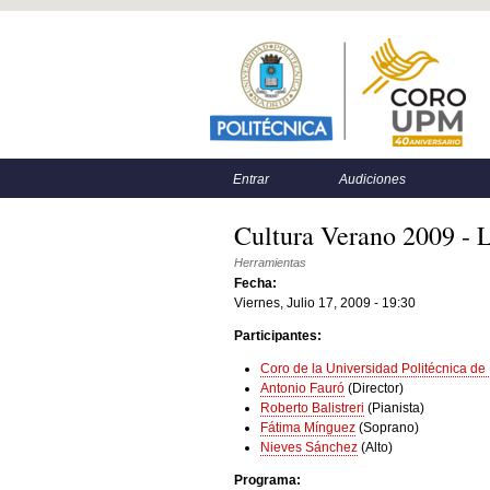
Menú principal
Menú secundario
Entrar
Audiciones
Cultura Verano 2009 - 
Herramientas
Fecha:
Viernes, Julio 17, 2009 - 19:30
Participantes:
Coro de la Universidad Politécnica de
Antonio Fauró
(Director)
Roberto Balistreri
(Pianista)
Fátima Mínguez
(Soprano)
Nieves Sánchez
(Alto)
Programa: