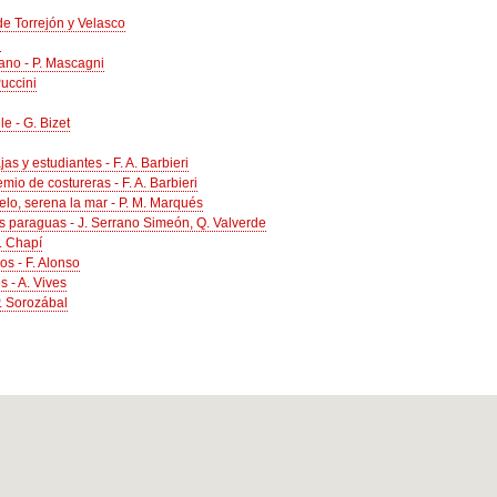
 de Torrejón y Velasco
i
zano - P. Mascagni
uccini
le - G. Bizet
as y estudiantes - F. A. Barbieri
mio de costureras - F. A. Barbieri
cielo, serena la mar - P. M. Marqués
s paraguas - J. Serrano Simeón, Q. Valverde
R. Chapí
os - F. Alonso
 - A. Vives
. Sorozábal