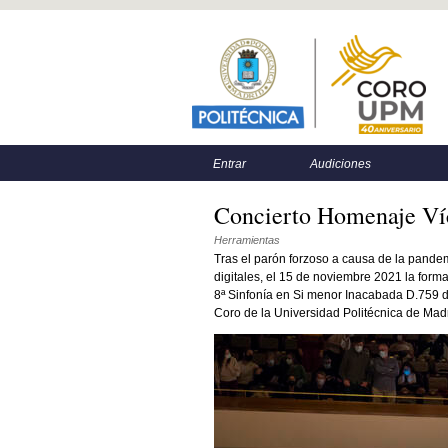
Menú principal
Menú secundario
Entrar
Audiciones
Concierto Homenaje V
Herramientas
Tras el parón forzoso a causa de la pande
digitales, el 15 de noviembre 2021 la form
8ª Sinfonía en Si menor Inacabada D.759 d
Coro de la Universidad Politécnica de Madr
51685967988_6ec46718e8