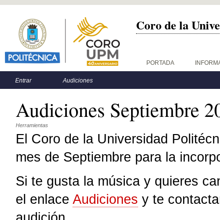
Coro de la Unive
Menú principal
PORTADA
INFORM
Menú secundario
Entrar
Audiciones
Audiciones Septiembre 2
Herramientas
El Coro de la Universidad Politéc
mes de Septiembre para la incorp
Si te gusta la música y quieres ca
el enlace
Audiciones
y te contacta
audición.