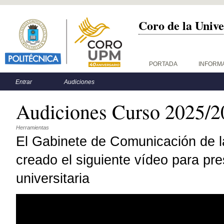
Coro de la Unive
Menú principal
PORTADA
INFORM
Menú secundario
Entrar
Audiciones
Audiciones Curso 2025/2
Herramientas
El Gabinete de Comunicación de l
creado el siguiente vídeo para pr
universitaria
El Coro de la UPM, un espacio de encuentro musi