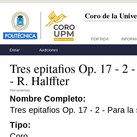
Coro de la Unive
Menú principal
PORTADA
INFORM
Menú secundario
Entrar
Audiciones
Tres epitafios Op. 17 - 2 
- R. Halffter
Herramientas
Nombre Completo:
Tres epitafios Op. 17 - 2 - Para la
Tipo:
Coro