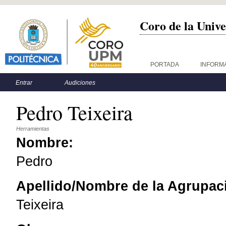
Coro de la Unive
Menú principal
PORTADA
INFORM
Menú secundario
Entrar
Audiciones
Pedro Teixeira
Herramientas
Nombre:
Pedro
Apellido/Nombre de la Agrupac
Teixeira