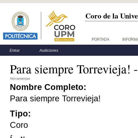
Coro de la Unive
Menú principal
PORTADA
INFORM
Menú secundario
Entrar
Audiciones
Para siempre Torrevieja! -
Herramientas
Nombre Completo:
Para siempre Torrevieja!
Tipo:
Coro