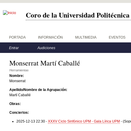
Coro de la Universidad Politécnic
Menú principal
PORTADA
INFORMACIÓN
MULTIMEDIA
EVENTOS
Menú secundario
Entrar
Audiciones
Monserrat Martí Caballé
Herramientas
Nombre:
Monserrat
Apellido/Nombre de la Agrupación:
Martí Caballé
Obras:
Conciertos:
2025-12-13 22:30
-
XXXV Ciclo Sinfónico UPM - Gala Lírica UPM
-
(Sop