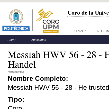
Coro de la Unive
Menú principal
PORTADA
INFORM
Menú secundario
Entrar
Audiciones
Messiah HWV 56 - 28 - He
Handel
Herramientas
Nombre Completo:
Messiah HWV 56 - 28 - He trusted
Tipo:
Coro