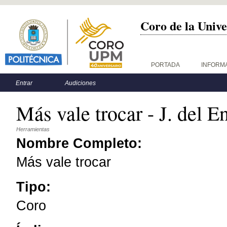
Coro de la Unive
Menú principal
PORTADA
INFORM
Menú secundario
Entrar
Audiciones
Más vale trocar - J. del E
Herramientas
Nombre Completo:
Más vale trocar
Tipo:
Coro