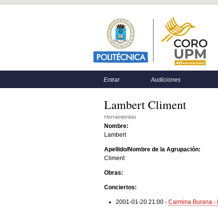
Menú principal
Menú secundario
Entrar
Audiciones
Lambert Climent
Herramientas
Nombre:
Lambert
Apellido/Nombre de la Agrupación:
Climent
Obras:
Conciertos:
2001-01-20 21:00
-
Carmina Burana - 