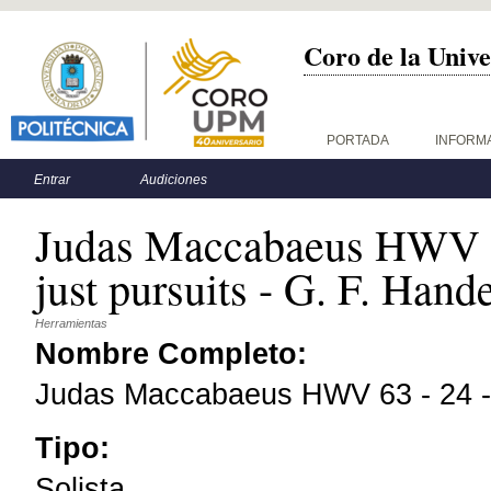
Coro de la Unive
Menú principal
PORTADA
INFORM
Menú secundario
Entrar
Audiciones
Judas Maccabaeus HWV 63
just pursuits - G. F. Hand
Herramientas
Nombre Completo:
Judas Maccabaeus HWV 63 - 24 - O
Tipo:
Solista