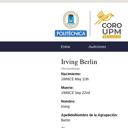
Menú principal
Menú secundario
Entrar
Audiciones
Irving Berlin
Herramientas
Nacimiento:
1888CE May 11th
Muerte:
1989CE Sep 22nd
Nombre:
Irving
Apellido/Nombre de la Agrupación:
Berlin