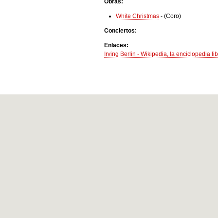
Obras:
White Christmas
-
(Coro)
Conciertos:
Enlaces:
Irving Berlin - Wikipedia, la enciclopedia li