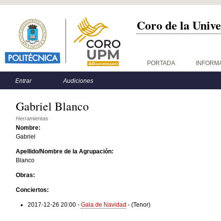
Coro de la Unive
Menú principal
PORTADA
INFORM
Menú secundario
Entrar
Audiciones
Gabriel Blanco
Herramientas
Nombre:
Gabriel
Apellido/Nombre de la Agrupación:
Blanco
Obras:
Conciertos:
2017-12-26 20:00
-
Gala de Navidad
-
(Tenor)