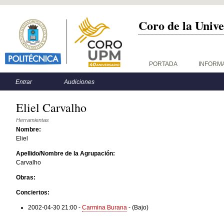
Coro de la Unive
Menú principal
PORTADA
INFORM
Menú secundario
Entrar
Audiciones
Eliel Carvalho
Herramientas
Nombre:
Eliel
Apellido/Nombre de la Agrupación:
Carvalho
Obras:
Conciertos:
2002-04-30 21:00
-
Carmina Burana
-
(Bajo)