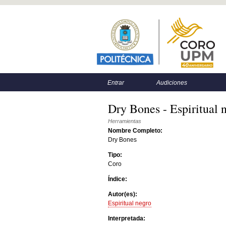
Menú principal
Menú secundario
Entrar
Audiciones
Dry Bones - Espiritual 
Herramientas
Nombre Completo:
Dry Bones
Tipo:
Coro
Índice:
Autor(es):
Espiritual negro
Interpretada: