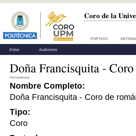
Coro de la Unive
Menú principal
PORTADA
INFORM
Menú secundario
Entrar
Audiciones
Doña Francisquita - Coro
Herramientas
Nombre Completo:
Doña Francisquita - Coro de romá
Tipo:
Coro