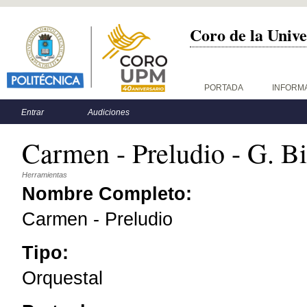
Coro de la Unive
Menú principal
PORTADA
INFORM
Menú secundario
Entrar
Audiciones
Carmen - Preludio - G. Bi
Herramientas
Nombre Completo:
Carmen - Preludio
Tipo:
Orquestal