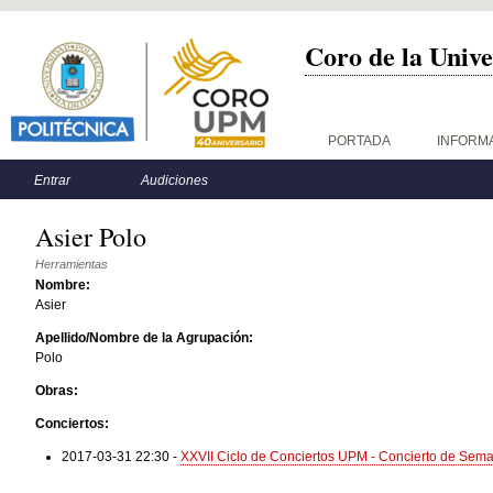
Coro de la Unive
Menú principal
PORTADA
INFORM
Menú secundario
Entrar
Audiciones
Asier Polo
Herramientas
Nombre:
Asier
Apellido/Nombre de la Agrupación:
Polo
Obras:
Conciertos:
2017-03-31 22:30
-
XXVII Ciclo de Conciertos UPM - Concierto de Sem