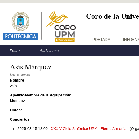
Coro de la Unive
Menú principal
PORTADA
INFORM
Menú secundario
Entrar
Audiciones
Asís Márquez
Herramientas
Nombre:
Asís
Apellido/Nombre de la Agrupación:
Márquez
Obras:
Conciertos:
2025-03-15 18:00
-
XXXIV Ciclo Sinfónico UPM - Eterna Armonía
-
(Orga