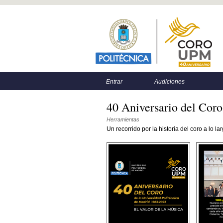
Menú principal
Menú secundario
Entrar
Audiciones
40 Aniversario del Co
Herramientas
Un recorrido por la historia del coro a lo l